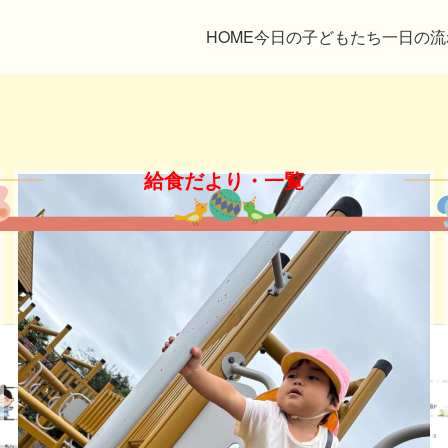
HOME
今日の子どもたち
一日の流
給食だより・一覧
園長だより
園だより
給食だより
保健だより