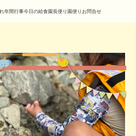
れ
年間行事
今日の給食
園長便り
園便り
お問合せ