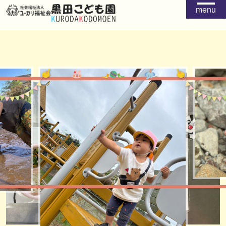
menu
給食
おやつ