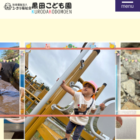
menu
給食
おやつ