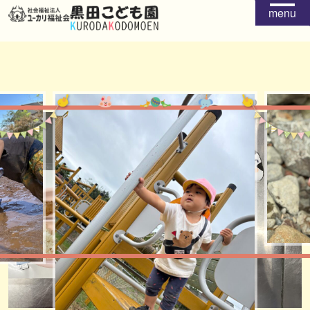
menu
給食
おやつ