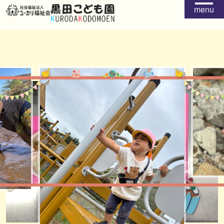
menu
給食
おやつ