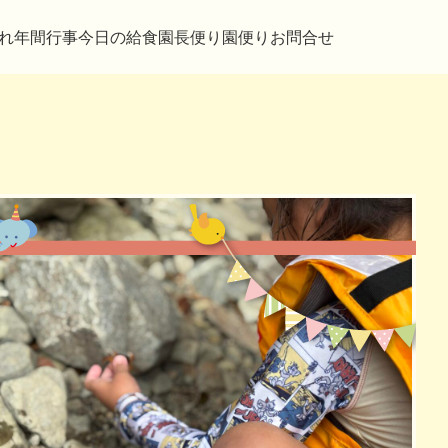
れ
年間行事
今日の給食
園長便り
園便り
お問合せ
おやつ