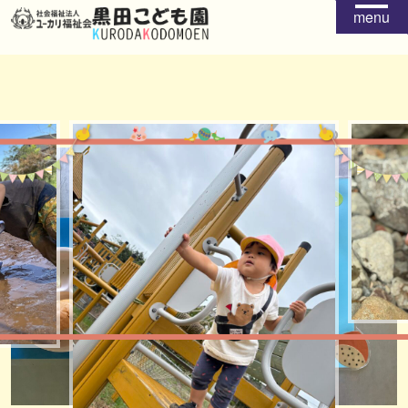
menu
給食
おやつ