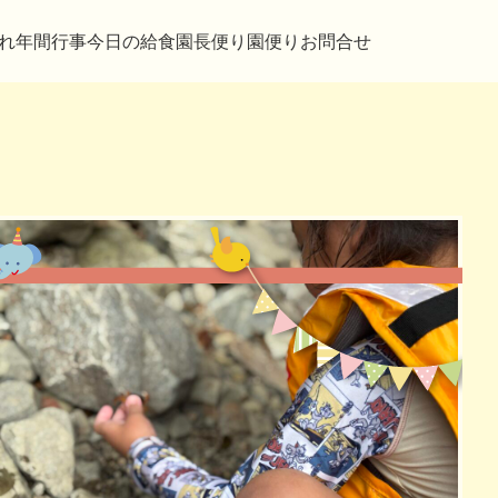
れ
年間行事
今日の給食
園長便り
園便り
お問合せ
おやつ