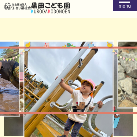
menu
給食
おやつ