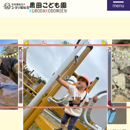
menu
給食
おやつ