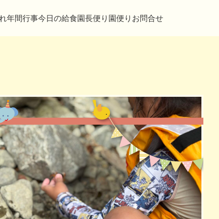
れ
年間行事
今日の給食
園長便り
園便り
お問合せ
おやつ