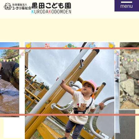
menu
給食
おやつ