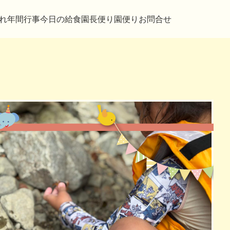
れ
年間行事
今日の給食
園長便り
園便り
お問合せ
おやつ