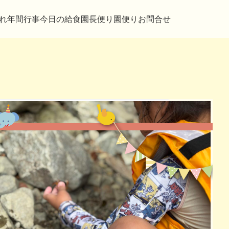
れ
年間行事
今日の給食
園長便り
園便り
お問合せ