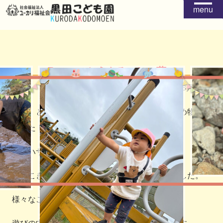
menu
R2.6.5 とうもろこしの葉で
2020年06月08日
先日、とうもろこしの葉を剥いた皮や葉で、染め物をし
ました！
葉をハサミで細かく切って、すりばちへ。
すりこぎでつぶし、タライに入れて布を染めました。
様々なことに興味を持っている子ども達。
遊びの中で色々な経験をしていきたいと思います。