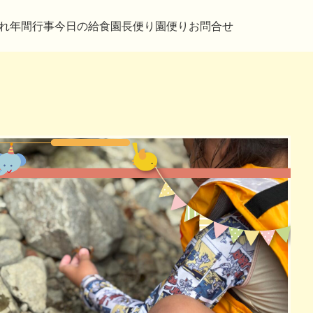
れ
年間行事
今日の給食
園長便り
園便り
お問合せ
2020年01月06日