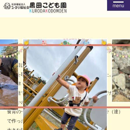
menu
H30.3.12 味噌汁作り
2019年03月13日
１２日はれんげぐみで味噌汁作りをしました。
出汁を取り、具を入れて味噌を入れて作りました。
興味津々で取り組んでいました。
自分達で作った味噌汁、とても嬉しかったようでたくさ
んおかわりをして食べていましたよ。
食育の一環として調理を行っていますが、「自分（達）
で作った」という経験が子ども達にとって
大きな財産になっていければと思います。