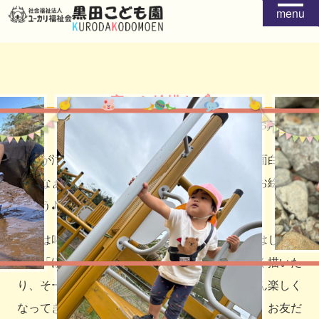
menu
窓にお絵描き🖍
2025年06月04日
「窓が汚れてるねー」とお掃除するだけでは、面白くな
いかなぁと・・・。「じゃあ、お掃除する前にお絵描き
しよう♪」とお絵描きスタート！！
普段は叱られてしまいそうな窓へのお絵描き。はじめ
は、「ほんとにいいの？」というように、小さく描いた
り、そーっと描いている様子でしたが、だんだん楽しく
なってきた子どもたち！ 大きな絵を描いたり、お友だ