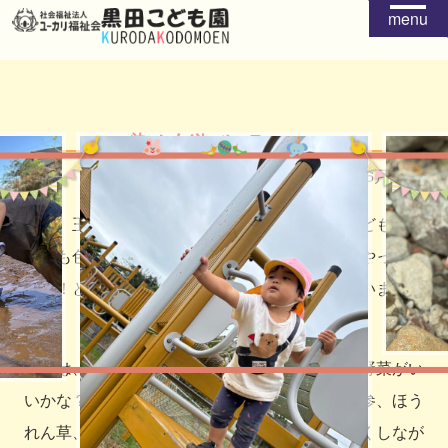
menu
染め布遊び R3.4.23
2021年06月14日
前回、玉ねぎの皮を使って染め布遊びをした子ども達。
他にも色々な野菜を使ってどんな色が出るのかやってみ
たい！との声が上がり、第二回染め布遊びを行いまし
た。
今回は、子ども達と実際に直売所に行き、どの野菜がい
いかな？と話し合いをしながら選びました。人参、ほう
れん草、パプリカ…お買い物を済ませ、わくわくしなが