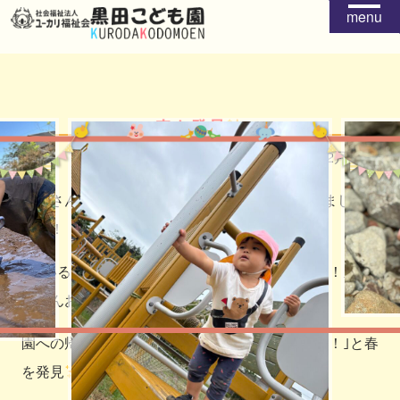
menu
春を発見
2026年02月09日
年長さんで、卒園DVDの撮影でお散歩に出かけまし
た！！
｢魚いるかな？｣｢亀いるかな？｣｢こっち行こう！！｣とた
くさんお話しながら楽しくお散歩しました
園への帰り道でつくしを見つけて、｢つくしだ！！｣と春
を発見