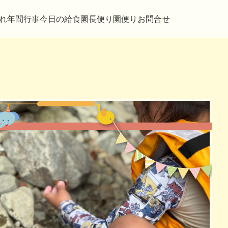
れ
年間行事
今日の給食
園長便り
園便り
お問合せ
2022年12月08日
来ました。