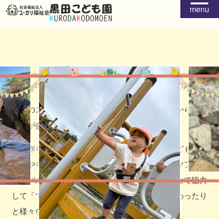
menu
スポーツフェスティバル
2025年10月18日
今年のスポーツフェスティバルは、年少々さんから年長
さんが参加しました‼
水路作りやダンス・リレーに絵の具遊び等、子どもたち
の「やりたい！したい！」がたくさんのスポーツフェス
ティバルで、負けて悔しくて涙が出たり、みんなで協力
して「できた！」「たのしい！」と達成感を味わったり
と様々な表情が見ることができました