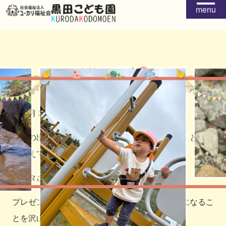
menu
クリスマス会
2022年12月24日
１２月２３日(金)、クリスマス会がありました。
職員の出し物が終わると、シャンシャンシャン♩と音が
聞こえてきました。
サンタさんの登場です
プレゼントを貰ったり、質問タイムを設けて気になるこ
とを沢山聞きましたよ。