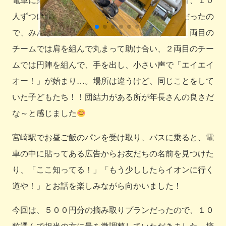
人ずつに分かれて乗車しました。立ちっぱなしだったの
で、みんなで捕まって待っててね！と話すと、１両目の
チームでは肩を組んで丸まって助け合い、２両目のチー
ムでは円陣を組んで、手を出し、小さい声で「エイエイ
オー！」が始まり…。場所は違うけど、同じことをして
いた子どもたち！！団結力がある所が年長さんの良さだ
な～と感じました
宮崎駅でお昼ご飯のパンを受け取り、バスに乗ると、電
車の中に貼ってある広告からお友だちの名前を見つけた
り、「ここ知ってる！」「もう少ししたらイオンに行く
道や！」とお話を楽しみながら向かいました！
今回は、５００円分の摘み取りプランだったので、１０
粒選んで担当の方に量を微調整していただきました。摘