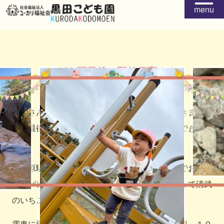
menu
こども園最後の野外保育！！
2025年03月28日
年長さんが、こども園での最後の野外保育に行きまし
た！最後の野外保育は２０人全員で行くことができまし
た♪
佐土原駅から宮崎駅までの電車に乗り、宮崎駅でお昼ご
飯のパンを受け取り、宮崎大学行きのバスに乗って清武
のいちご狩りに向かいました。
電車に乗ると、まさかの満員！？１両目と２両目、１０